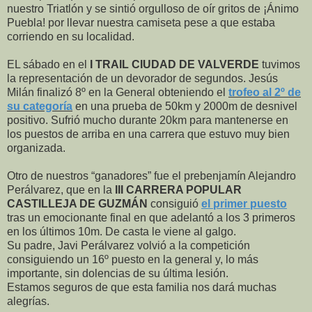
nuestro Triatlón y se sintió orgulloso de oír gritos de ¡Ánimo
Puebla! por llevar nuestra camiseta pese a que estaba
corriendo en su localidad.
EL sábado en el
I TRAIL CIUDAD DE VALVERDE
tuvimos
la representación de un devorador de segundos. Jesús
Milán finalizó 8º en la General obteniendo el
trofeo al 2º de
su categoría
en una prueba de 50km y 2000m de desnivel
positivo. Sufrió mucho durante 20km para mantenerse en
los puestos de arriba en una carrera que estuvo muy bien
organizada.
Otro de nuestros “ganadores” fue el prebenjamín Alejandro
Perálvarez, que en la
III CARRERA POPULAR
CASTILLEJA DE GUZMÁN
consiguió
el primer puesto
tras un emocionante final en que adelantó a los 3 primeros
en los últimos 10m. De casta le viene al galgo.
Su padre, Javi Perálvarez volvió a la competición
consiguiendo un 16º puesto en la general y, lo más
importante, sin dolencias de su última lesión.
Estamos seguros de que esta familia nos dará muchas
alegrías.