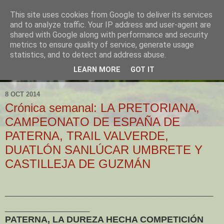
This site uses cookies from Google to deliver its services
and to analyze traffic. Your IP address and user-agent are
shared with Google along with performance and security
metrics to ensure quality of service, generate usage
statistics, and to detect and address abuse.
LEARN MORE
GOT IT
▼
8 OCT 2014
Crónica semanal: LA PRETORIANA,
CAMPEONATO DE ESPAÑA DE
PATERNA, TRAIL VALVERDE,
DUATLÓN SANLÚCAR UMBRETE Y
CASTILLEJA DE GUZMÁN
________________________________
_____________
PATERNA, LA DUREZA HECHA COMPETICIÓN