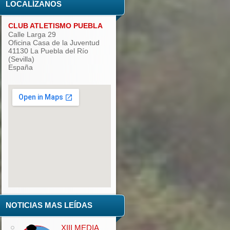
LOCALÍZANOS
CLUB ATLETISMO PUEBLA
Calle Larga 29
Oficina Casa de la Juventud
41130 La Puebla del Río
(Sevilla)
España
add google maps to website
NOTICIAS MAS LEÍDAS
XIII MEDIA