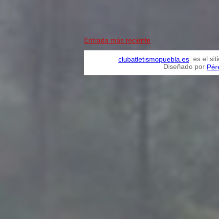
Entrada más reciente
es el sit
clubatletismopuebla.es
Diseñado por
Pér