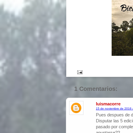
1 Comentarios:
luismacorre
15 de noviembre de 2016 a
Pues despues de 
Disputar las 5 edi
pasado por complet
apuntarse??