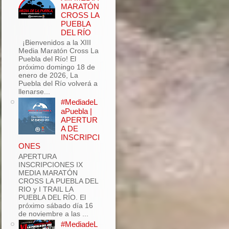
MARATÓN
CROSS LA
PUEBLA
DEL RÍO
¡Bienvenidos a la XIII
Media Maratón Cross La
Puebla del Río! El
próximo domingo 18 de
enero de 2026, La
Puebla del Río volverá a
llenarse...
#MediadeL
aPuebla |
APERTUR
A DE
INSCRIPCI
ONES
APERTURA
INSCRIPCIONES IX
MEDIA MARATÓN
CROSS LA PUEBLA DEL
RIO y I TRAIL LA
PUEBLA DEL RÍO. El
próximo sábado día 16
de noviembre a las ...
#MediadeL