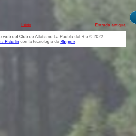
Inicio
Entrada antigua
io web del Club de Atletismo La Puebla del Río © 2022.
con la tecnología de
.
ez Estudio
Blogger