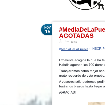
NOV
#MediaDeLaPue
15
AGOTADAS
Hora:
11:52
· INSCRI
#
MediaDeLaPuebla
Excelente acogida la que ha t
Habéis agotado los 700 dorsa
Trabajaremos como mejor sabe
grato recuerdo de esta prueba
A vosotros sólo podemos pedir
bajéis los brazos hasta llegar a
¡GRACIAS!