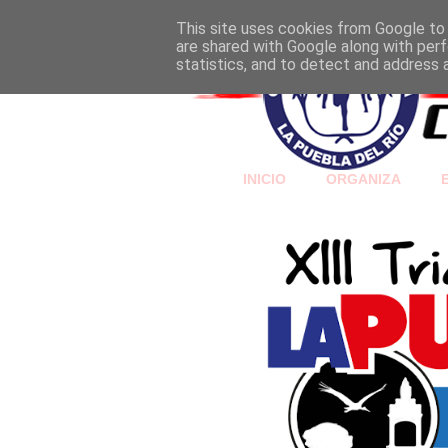
This site uses cookies from Google to d
are shared with Google along with perf
statistics, and to detect and address 
INICIO
ORGANIZA