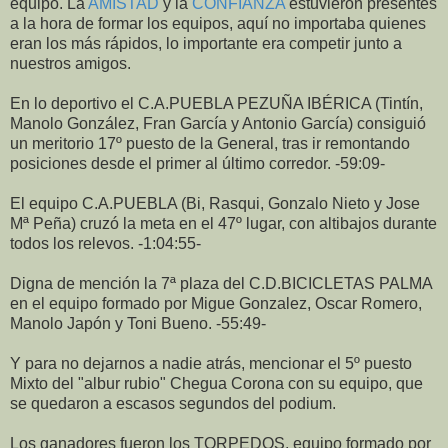
equipo. La
AMISTAD
y la
CONFIANZA
estuvieron presentes
a la hora de formar los equipos, aquí no importaba quienes
eran los más rápidos, lo importante era competir junto a
nuestros amigos.
En lo deportivo el C.A.PUEBLA PEZUÑA IBÉRICA (Tintín,
Manolo González, Fran García y Antonio García) consiguió
un meritorio 17º puesto de la General, tras ir remontando
posiciones desde el primer al último corredor. -59:09-
El equipo C.A.PUEBLA (Bi, Rasqui, Gonzalo Nieto y Jose
Mª Peña) cruzó la meta en el 47º lugar, con altibajos durante
todos los relevos. -1:04:55-
Digna de mención la 7ª plaza del C.D.BICICLETAS PALMA
en el equipo formado por Migue Gonzalez, Oscar Romero,
Manolo Japón y Toni Bueno. -55:49-
Y para no dejarnos a nadie atrás, mencionar el 5º puesto
Mixto del "albur rubio" Chegua Corona con su equipo, que
se quedaron a escasos segundos del podium.
Los ganadores fueron los TORPEDOS, equipo formado por