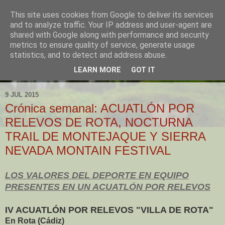
This site uses cookies from Google to deliver its services
and to analyze traffic. Your IP address and user-agent are
shared with Google along with performance and security
metrics to ensure quality of service, generate usage
statistics, and to detect and address abuse.
LEARN MORE
GOT IT
▼
9 JUL 2015
Crónica semanal: ACUATLÓN POR
RELEVOS DE ROTA, NOCTURNA
TRAIL DE MONTEJAQUE Y SIERRA
NEVADA MONTAIN FESTIVAL
LOS VALORES DEL DEPORTE EN EQUIPO
PRESENTES EN UN ACUATLÓN POR RELEVOS
IV ACUATLÓN POR RELEVOS "VILLA DE ROTA"
En Rota (Cádiz)