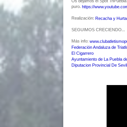
Os dejamos el Spot TriPuebla
puro.
https://www.youtube.c
Realización:
Recacha y Hurtad
SEGUIMOS CRECIENDO...
Más info:
www.clubatletismop
Federación Andaluza de Triatl
El Cigarrero
Ayuntamiento de La Puebla de
Diputacion Provincial De Sevil