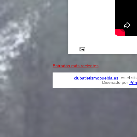
Entradas más recientes
es el sit
clubatletismopuebla.es
Diseñado por
Pér