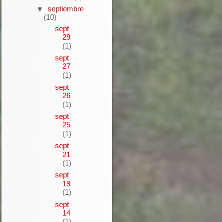
septiembre
▼
(10)
sept
29
(1)
sept
27
(1)
sept
26
(1)
sept
25
(1)
sept
21
(1)
sept
19
(1)
sept
14
(1)