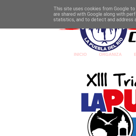
This site uses cookies from Google to d
are shared with Google along with perf
statistics, and to detect and address 
INICIO
ORGANIZA