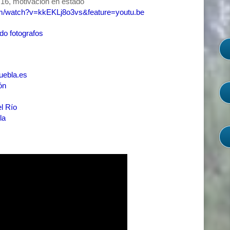
'16, motivación en estado
om/watch?v=kkEKLj8o3vs&feature=youtu.be
o fotografos
uebla.es
ón
l Río
la