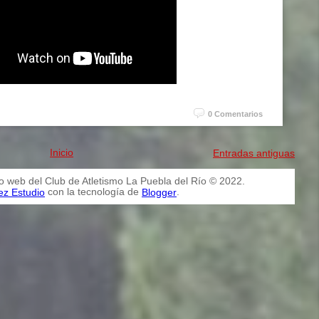
0 Comentarios
Inicio
Entradas antiguas
io web del Club de Atletismo La Puebla del Río © 2022.
con la tecnología de
.
ez Estudio
Blogger