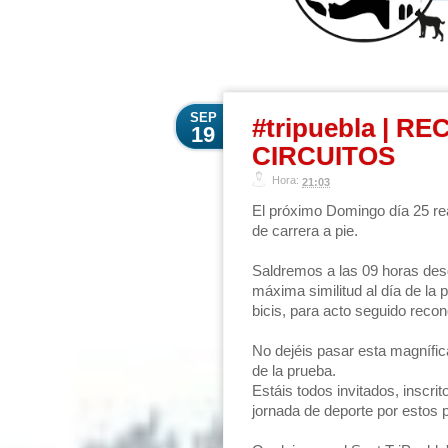
SEP
#tripuebla | 
19
CIRCUITOS
Hora:
21:03
El próximo Domingo día 25 rea
de carrera a pie.
Saldremos a las 09 horas desde 
máxima similitud al día de la
bicis, para acto seguido recon
No dejéis pasar esta magnífica
de la prueba.
Estáis todos invitados, inscri
jornada de deporte por estos 