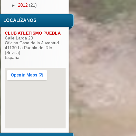
2012
(21)
►
LOCALÍZANOS
CLUB ATLETISMO PUEBLA
Calle Larga 29
Oficina Casa de la Juventud
41130 La Puebla del Río
(Sevilla)
España
add google maps to website