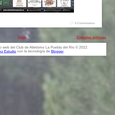
0 Comentarios
Inicio
Entradas antiguas
io web del Club de Atletismo La Puebla del Río © 2022.
con la tecnología de
.
ez Estudio
Blogger