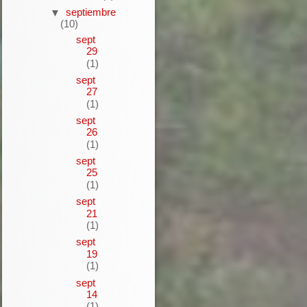
septiembre
▼
(10)
sept
29
(1)
sept
27
(1)
sept
26
(1)
sept
25
(1)
sept
21
(1)
sept
19
(1)
sept
14
(1)