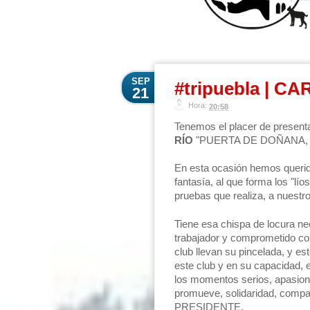
SEP
#tripuebla | C
21
Hora:
20:58
Tenemos el placer de presenta
RÍO
"PUERTA DE DOÑANA, un 
En esta ocasión hemos querid
fantasía, al que forma los "lí
pruebas que realiza, a nuestr
Tiene esa chispa de locura ne
trabajador y comprometido co
club llevan su pincelada, y e
este club y en su capacidad, e
los momentos serios, apasiona
promueve, solidaridad, compañ
PRESIDENTE.