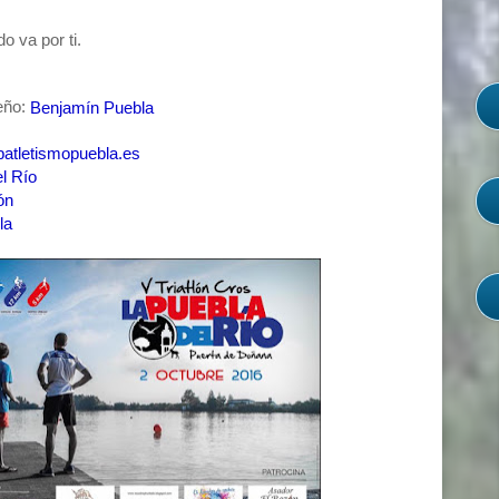
o va por ti.
seño:
Benjamín Puebla
atletismopuebla.es
l Río
ón
la