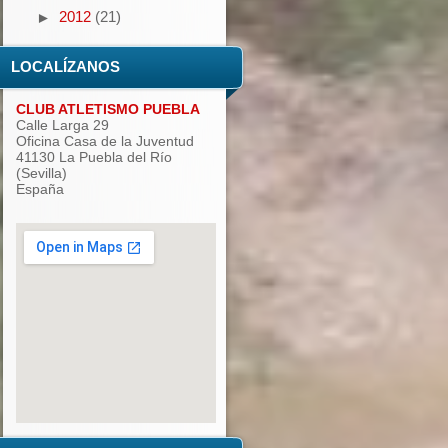
2012
(21)
►
LOCALÍZANOS
CLUB ATLETISMO PUEBLA
Calle Larga 29
Oficina Casa de la Juventud
41130 La Puebla del Río
(Sevilla)
España
add google maps to website