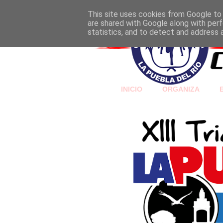
This site uses cookies from Google to d
are shared with Google along with perf
statistics, and to detect and address 
INICIO
ORGANIZA