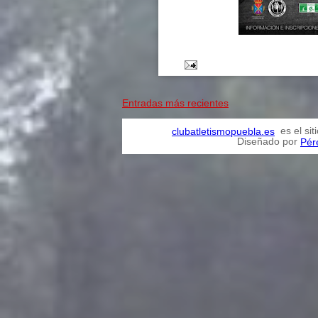
Entradas más recientes
es el sit
clubatletismopuebla.es
Diseñado por
Pér