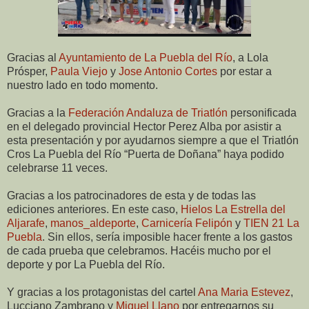
Gracias al
Ayuntamiento de La Puebla del Río
, a Lola
Prósper,
Paula Viejo
y
Jose Antonio Cortes
por estar a
nuestro lado en todo momento.
Gracias a la
Federación Andaluza de Triatlón
personificada
en el delegado provincial Hector Perez Alba por asistir a
esta presentación y por ayudarnos siempre a que el Triatlón
Cros La Puebla del Río “Puerta de Doñana” haya podido
celebrarse 11 veces.
Gracias a los patrocinadores de esta y de todas las
ediciones anteriores. En este caso,
Hielos La Estrella del
Aljarafe
,
manos_aldeporte
,
Carnicería Felipón
y
TIEN 21 La
Puebla
. Sin ellos, sería imposible hacer frente a los gastos
de cada prueba que celebramos. Hacéis mucho por el
deporte y por La Puebla del Río.
Y gracias a los protagonistas del cartel
Ana Maria Estevez
,
Lucciano Zambrano y
Miguel Llano
por entregarnos su