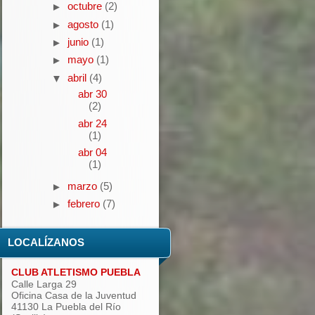
octubre
(2)
►
agosto
(1)
►
junio
(1)
►
mayo
(1)
►
abril
(4)
▼
abr 30
(2)
abr 24
(1)
abr 04
(1)
marzo
(5)
►
febrero
(7)
►
LOCALÍZANOS
CLUB ATLETISMO PUEBLA
Calle Larga 29
Oficina Casa de la Juventud
41130 La Puebla del Río