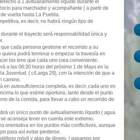
erecho a 1 avituallamiento liquido durante el
 Rocío para marchador y acompañante ( a partir de
s de vuelta hasta La Puebla.
mpetitiva, es decir, no habrá ningún tipo de
durante el trayecto será responsabilidad única y
r.
 que cada persona gestione el recorrido a su
e quiera podrá terminar o empezar la travesía en
hacer los kms que cada uno crea conveniente.
rá a las 06:30 horas del próximo 1 de Mayo en la
la Juventud, ( c/Larga 29), con la intención de que a
n camino.
rá en autosuficiencia completa, es decir, cada uno es
encima lo que estime oportuno, tanto desde el punto
omo de la comida, para llevar a cabo un recorrido de
abrá un único punto de avituallamiento líquido ( agua
e se aconseja tener en cuenta este extremo.
a orientativa en los puntos más conflictivos, aunque
po para así evitar perderse.
eléfono móvil y algo de dinero, ( pasamos por