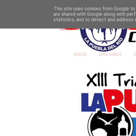
This site uses cookies from Google to d
are shared with Google along with perf
statistics, and to detect and address 
INICIO
ORGANIZA