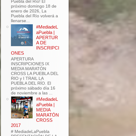
Puebla del Río! El
próximo domingo 18 de
enero de 2026, La
Puebla del Río volverá a
llenarse...
#MediadeL
aPuebla |
APERTUR
A DE
INSCRIPCI
ONES
APERTURA
INSCRIPCIONES IX
MEDIA MARATÓN
CROSS LA PUEBLA DEL
RIO y I TRAIL LA
PUEBLA DEL RÍO. El
próximo sábado día 16
de noviembre a las ...
#MediadeL
aPuebla |
MEDIA
MARATÓN
CROSS
2017
# MediadeLaPuebla