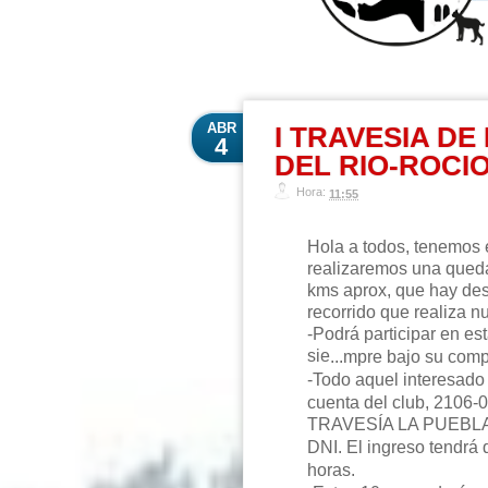
ABR
I TRAVESIA DE
4
DEL RIO-ROCIO
Hora:
11:55
Hola a todos, tenemos 
realizaremos una queda
kms aprox, que hay des
recorrido que realiza 
-Podrá participar en es
sie
...
mpre bajo su comp
-Todo aquel interesado 
cuenta del club, 2106-
TRAVESÍA LA PUEBLA
DNI. El ingreso tendrá 
horas.