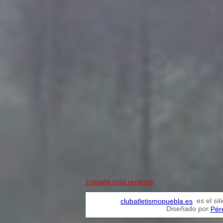
Entrada más reciente
es el sit
clubatletismopuebla.es
Diseñado por
Pér