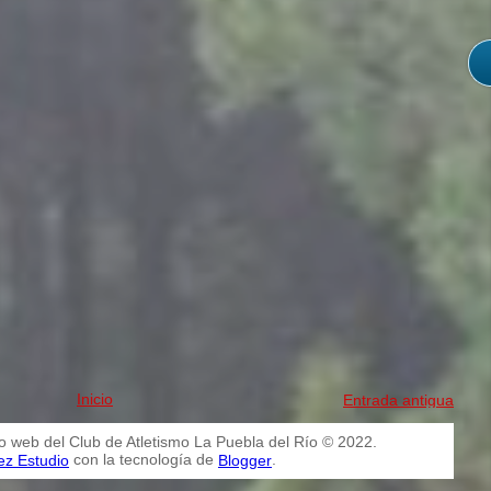
Inicio
Entrada antigua
io web del Club de Atletismo La Puebla del Río © 2022.
con la tecnología de
.
ez Estudio
Blogger