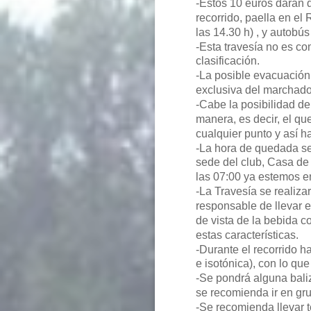
-Estos 10 euros darán d
recorrido, paella en el
las 14.30 h) , y autobú
-Esta travesía no es co
clasificación.
-La posible evacuación 
exclusiva del marchado
-Cabe la posibilidad de
manera, es decir, el qu
cualquier punto y así 
-La hora de quedada se
sede del club, Casa de 
las 07:00 ya estemos e
-La Travesía se realiza
responsable de llevar 
de vista de la bebida c
estas características.
-Durante el recorrido h
e isotónica), con lo qu
-Se pondrá alguna baliz
se recomienda ir en gru
-Se recomienda llevar t