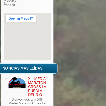
(Sevilla)
España
add google maps to website
NOTICIAS MAS LEÍDAS
XIII MEDIA
MARATÓN
CROSS LA
PUEBLA
DEL RÍO
¡Bienvenidos a la XIII
Media Maratón Cross La