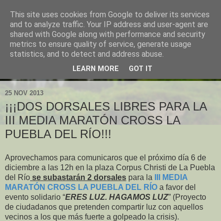
This site uses cookies from Google to deliver its services
and to analyze traffic. Your IP address and user-agent are
shared with Google along with performance and security
metrics to ensure quality of service, generate usage
statistics, and to detect and address abuse.
LEARN MORE
GOT IT
▼
25 NOV 2013
¡¡¡DOS DORSALES LIBRES PARA LA
III MEDIA MARATÓN CROSS LA
PUEBLA DEL RÍO!!!
Aprovechamos para comunicaros que el próximo día 6 de
diciembre a las 12h en la plaza Corpus Christi de La Puebla
del Río
se subastarán 2 dorsales
para la
III MEDIA
MARATÓN CROSS LA PUEBLA DEL RÍO
a favor del
evento solidario “
ERES LUZ. HAGAMOS LUZ
” (Proyecto
de ciudadanos que pretenden compartir luz con aquellos
vecinos a los que más fuerte a golpeado la crisis).