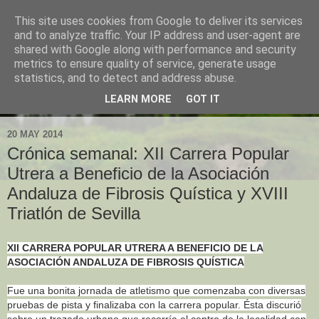
This site uses cookies from Google to deliver its services
and to analyze traffic. Your IP address and user-agent are
shared with Google along with performance and security
metrics to ensure quality of service, generate usage
statistics, and to detect and address abuse.
LEARN MORE
GOT IT
▼
20 MAY 2014
Crónica semanal: XII Carrera Popular
Utrera a Beneficio de la Asociación
Andaluza de Fibrosis Quística y XVIII
Triatlón de Sevilla
XII CARRERA POPULAR UTRERA A BENEFICIO DE LA
ASOCIACIÓN ANDALUZA DE FIBROSIS QUÍSTICA
Fue una bonita jornada de atletismo que comenzaba con diversas
pruebas de pista y finalizaba con la carrera popular. Ésta discurió
sobre un trazado urban
o que recorría el centro de la localidad con