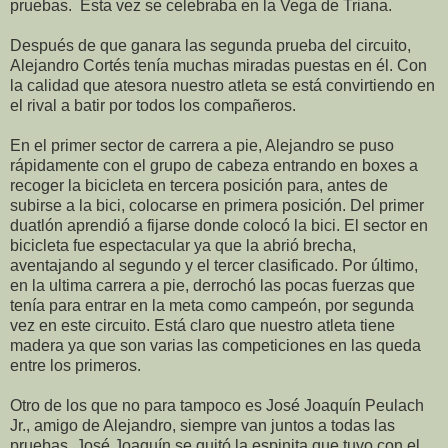
pruebas. Esta vez se celebraba en la Vega de Triana.
Después de que ganara las segunda prueba del circuito,
Alejandro Cortés tenía muchas miradas puestas en él. Con
la calidad que atesora nuestro atleta se está convirtiendo en
el rival a batir por todos los compañeros.
En el primer sector de carrera a pie, Alejandro se puso
rápidamente con el grupo de cabeza entrando en boxes a
recoger la bicicleta en tercera posición para, antes de
subirse a la bici, colocarse en primera posición. Del primer
duatlón aprendió a fijarse donde colocó la bici. El sector en
bicicleta fue espectacular ya que la abrió brecha,
aventajando al segundo y el tercer clasificado. Por último,
en la ultima carrera a pie, derrochó las pocas fuerzas que
tenía para entrar en la meta como campeón, por segunda
vez en este circuito. Está claro que nuestro atleta tiene
madera ya que son varias las competiciones en las queda
entre los primeros.
Otro de los que no para tampoco es José Joaquín Peulach
Jr., amigo de Alejandro, siempre van juntos a todas las
pruebas. José Joaquín se quitó la espinita que tuvo con el