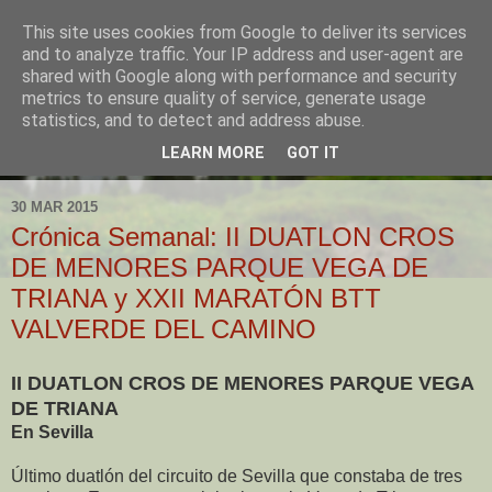
This site uses cookies from Google to deliver its services
and to analyze traffic. Your IP address and user-agent are
shared with Google along with performance and security
metrics to ensure quality of service, generate usage
statistics, and to detect and address abuse.
LEARN MORE
GOT IT
▼
30 MAR 2015
Crónica Semanal: II DUATLON CROS
DE MENORES PARQUE VEGA DE
TRIANA y XXII MARATÓN BTT
VALVERDE DEL CAMINO
II DUATLON CROS DE MENORES PARQUE VEGA
DE TRIANA
En Sevilla
Último duatlón del circuito de Sevilla que constaba de tres