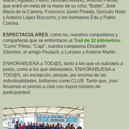
Martín, Aguado, Pedro, Gonzalo Álvarez, Antonio Palma,
que entró en meta de la mano de su niña; “Baldo”, José
María de la Carrera, Francisco Javier Pineda, Gonzalo Nieto
y Antonio López Bizcocho, y los hermanos Edu y Pablo
Corona.
ESPECTACULARES
, como no, nuestros compañeros y
compañeras que se enfrentaron al
Trail de 32 kilómetros
:
“Curro” Pérez, “Capi”, nuestra campeona Elisabeth
Sánchez, el amigo Peulach, y Luciano y Antonio Martín.
ENHORABUENA a TOD@S, tanto a los que os subisteis a
podio, como a los que debutasteis. ENHORABUENA a
TOD@S, sin excepción, porque, por encima de las
individualidades, brillamos como CLUB. Tanto que, ¡nos
llevamos el premio a club con mayor número de
participantes!