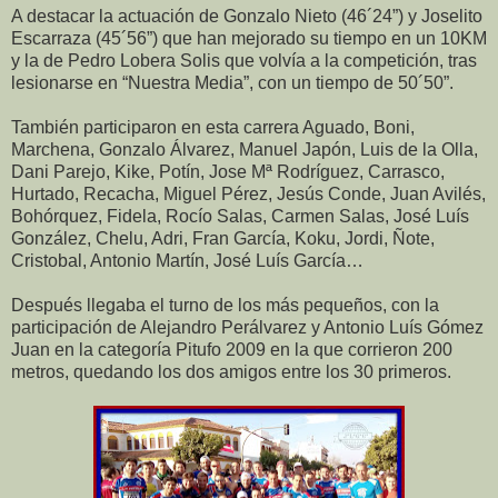
A destacar la actuación de Gonzalo Nieto (46´24”) y Joselito
Escarraza (45´56”) que han mejorado su tiempo en un 10KM
y la de Pedro Lobera Solis que volvía a la competición, tras
lesionarse en “Nuestra Media”, con un tiempo de 50´50”.
También participaron en esta carrera Aguado, Boni,
Marchena, Gonzalo Álvarez, Manuel Japón, Luis de la Olla,
Dani Parejo, Kike, Potín, Jose Mª Rodríguez, Carrasco,
Hurtado, Recacha, Miguel Pérez, Jesús Conde, Juan Avilés,
Bohórquez, Fidela, Rocío Salas, Carmen Salas, José Luís
González, Chelu, Adri, Fran García, Koku, Jordi, Ñote,
Cristobal, Antonio Martín, José Luís García…
Después llegaba el turno de los más pequeños, con la
participación de Alejandro Perálvarez y Antonio Luís Gómez
Juan en la categoría Pitufo 2009 en la que corrieron 200
metros, quedando los dos amigos entre los 30 primeros.