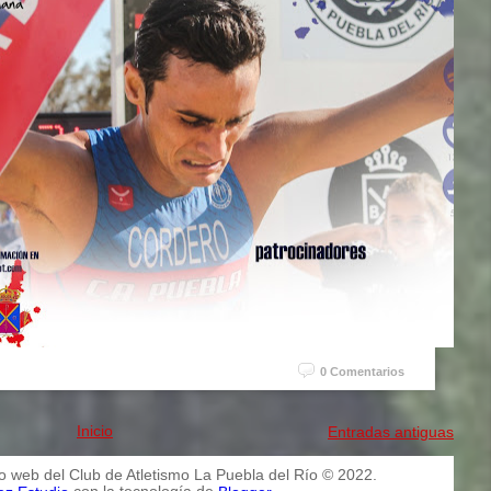
0 Comentarios
Inicio
Entradas antiguas
io web del Club de Atletismo La Puebla del Río © 2022.
con la tecnología de
.