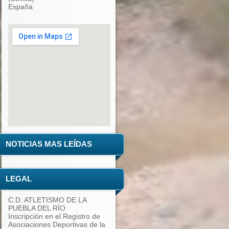
España
add google maps to website
NOTICIAS MAS LEÍDAS
LEGAL
C.D. ATLETISMO DE LA
PUEBLA DEL RÍO
Inscripción en el Registro de
Asociaciones Deportivas de la