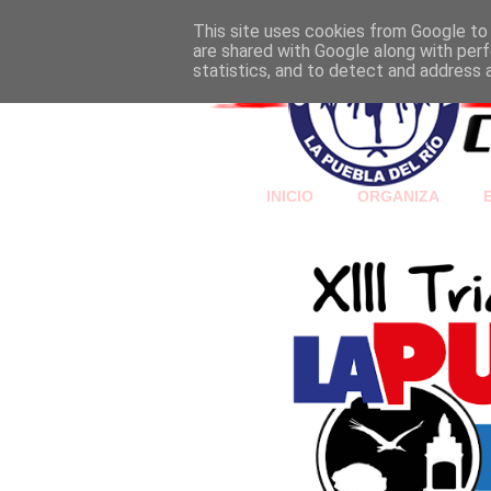
This site uses cookies from Google to d
are shared with Google along with perf
statistics, and to detect and address 
INICIO
ORGANIZA