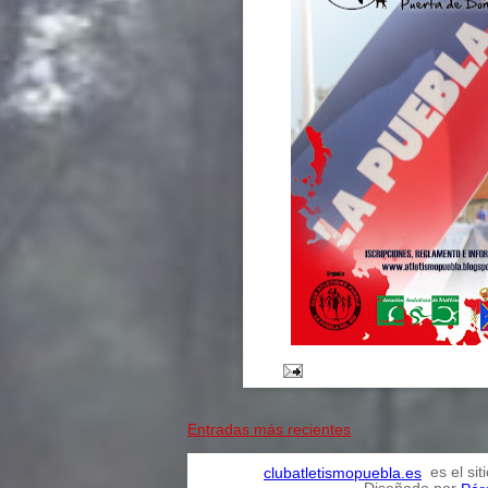
Entradas más recientes
es el sit
clubatletismopuebla.es
Diseñado por