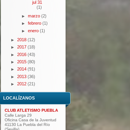
jul 31
(1)
marzo
(2)
►
febrero
(1)
►
enero
(1)
►
2018
(12)
►
2017
(18)
►
2016
(43)
►
2015
(80)
►
2014
(91)
►
2013
(36)
►
2012
(21)
►
LOCALÍZANOS
CLUB ATLETISMO PUEBLA
Calle Larga 29
Oficina Casa de la Juventud
41130 La Puebla del Río
(Sevilla)