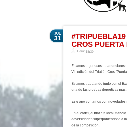
JUL
#TRIPUEBLA19 
31
CROS PUERTA
Hora:
18:30
Estamos orgullosos de anunciaros q
VIII edición del Triatlón Cros "Puer
Estamos trabajando junto con el Exc
una de las pruebas deportivas mas a
E
ste año contamos con novedades para
En el cartel, el triatleta local Man
adversidades
superponiéndose a las
de la competición.