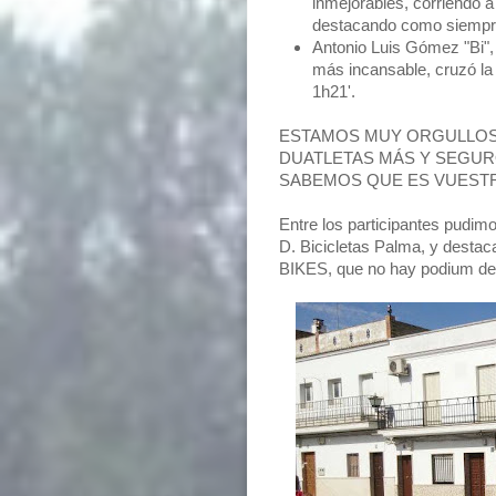
inmejorables, corriendo a
destacando como siempr
Antonio Luis Gómez "Bi",
más incansable, cruzó la
1h21'.
ESTAMOS MUY ORGULLOS
DUATLETAS MÁS Y SEGUR
SABEMOS QUE ES VUESTR
Entre los participantes pudim
D. Bicicletas Palma, y desta
BIKES, que no hay podium de d