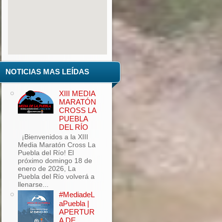
add google maps to website
NOTICIAS MAS LEÍDAS
XIII MEDIA
MARATÓN
CROSS LA
PUEBLA
DEL RÍO
¡Bienvenidos a la XIII
Media Maratón Cross La
Puebla del Río! El
próximo domingo 18 de
enero de 2026, La
Puebla del Río volverá a
llenarse...
#MediadeL
aPuebla |
APERTUR
A DE