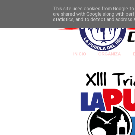
This site uses cookies from Google to d
are shared with Google along with perf
statistics, and to detect and address 
INICIO
ORGANIZA