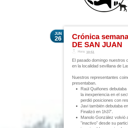
JUN
Crónica seman
26
DE SAN JUAN
Hora:
10:51
El pasado domingo nuestros d
en la localidad sevillana de 
Nuestros representantes coinc
presentaban.
Raúl Quiñones debutaba e
la inexperiencia en el se
perdió posiciones con res
Javi también debutaba en
Finalizó en 1h37'.
Manolo González volvió a 
"inactivo" desde su part