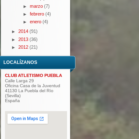
marzo
(7)
►
febrero
(4)
►
enero
(4)
►
2014
(91)
►
2013
(36)
►
2012
(21)
►
LOCALÍZANOS
CLUB ATLETISMO PUEBLA
Calle Larga 29
Oficina Casa de la Juventud
41130 La Puebla del Río
(Sevilla)
España