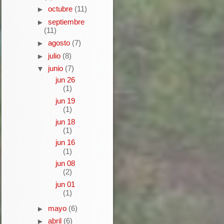
octubre
(11)
►
septiembre
►
(11)
agosto
(7)
►
julio
(8)
►
junio
(7)
▼
jun 26
(1)
jun 19
(1)
jun 18
(1)
jun 16
(1)
jun 08
(2)
jun 01
(1)
mayo
(6)
►
abril
(6)
►