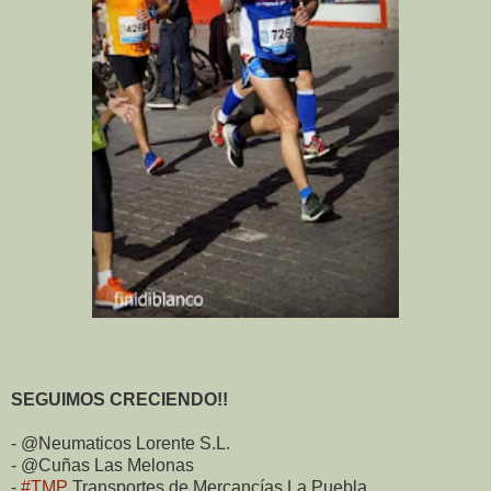
SEGUIMOS CRECIENDO!!
- @Neumaticos Lorente S.L.
- @Cuñas Las Melonas
-
‪#‎TMP‬
Transportes de Mercancías La Puebla